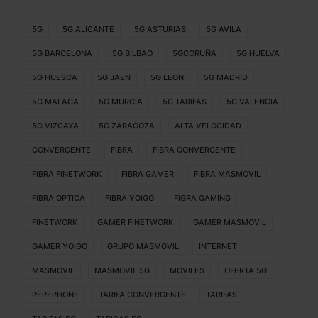
5G
5G ALICANTE
5G ASTURIAS
5G AVILA
5G BARCELONA
5G BILBAO
5GCORUÑA
5G HUELVA
5G HUESCA
5G JAEN
5G LEON
5G MADRID
5G MALAGA
5G MURCIA
5G TARIFAS
5G VALENCIA
5G VIZCAYA
5G ZARAGOZA
ALTA VELOCIDAD
CONVERGENTE
FIBRA
FIBRA CONVERGENTE
FIBRA FINETWORK
FIBRA GAMER
FIBRA MASMOVIL
FIBRA OPTICA
FIBRA YOIGO
FIGRA GAMING
FINETWORK
GAMER FINETWORK
GAMER MASMOVIL
GAMER YOIGO
GRUPO MASMOVIL
INTERNET
MASMOVIL
MASMOVIL 5G
MOVILES
OFERTA 5G
PEPEPHONE
TARIFA CONVERGENTE
TARIFAS