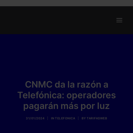
Ofertas
Internet y Telefonía
Energía
Deporte
CNMC da la razón a
Renting
Telefónica: operadores
Compañías
pagarán más por luz
Blog
31/01/2024
|
IN
TELEFONICA
|
BY
TARIFASWEB
Search