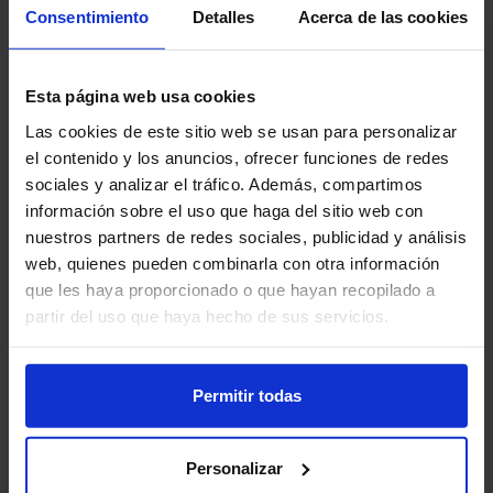
semestral de los importes pagados por los
Consentimiento
Detalles
Acerca de las cookies
operadores a Telefónica es una medida que
podría ayudar a la compañía a mitigar el
Esta página web usa cookies
impacto de la retirada de equipos de cobre.
Las cookies de este sitio web se usan para personalizar
el contenido y los anuncios, ofrecer funciones de redes
Con esta medida, Telefónica podría cobrar a
sociales y analizar el tráfico. Además, compartimos
los operadores un precio estimado del
información sobre el uso que haga del sitio web con
nuestros partners de redes sociales, publicidad y análisis
precio actualizado del kWh en cada mes. Al
web, quienes pueden combinarla con otra información
final de cada semestre, se realizaría una
que les haya proporcionado o que hayan recopilado a
regularización de los importes pagados por
partir del uso que haya hecho de sus servicios.
los operadores, para ajustarlos al precio real
del kWh.
Permitir todas
Esta medida podría ayudar a Telefónica a
recuperar los costes en que ha incurrido por
Personalizar