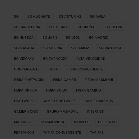
5G
5G ALICANTE
5G ASTURIAS
5G AVILA
5G BARCELONA
5G BILBAO
5GCORUÑA
5G HUELVA
5G HUESCA
5G JAEN
5G LEON
5G MADRID
5G MALAGA
5G MURCIA
5G TARIFAS
5G VALENCIA
5G VIZCAYA
5G ZARAGOZA
ALTA VELOCIDAD
CONVERGENTE
FIBRA
FIBRA CONVERGENTE
FIBRA FINETWORK
FIBRA GAMER
FIBRA MASMOVIL
FIBRA OPTICA
FIBRA YOIGO
FIGRA GAMING
FINETWORK
GAMER FINETWORK
GAMER MASMOVIL
GAMER YOIGO
GRUPO MASMOVIL
INTERNET
MASMOVIL
MASMOVIL 5G
MOVILES
OFERTA 5G
PEPEPHONE
TARIFA CONVERGENTE
TARIFAS