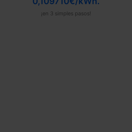
0,109710€/kWh.
¡en 3 simples pasos!