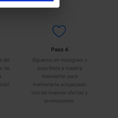
Paso 4
s del
Síguenos en Instagram y
r de
suscríbete a nuestra
a
Newsletter para
ecio!
mantenerte actualizado
con las mejores ofertas y
promociones.