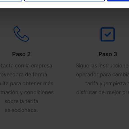
Paso 2
Paso 3
tacta con la empresa
Sigue las instruccione
roveedora de forma
operador para cambia
uita para obtener más
tarifa y ¡empieza 
rmación y condiciones
disfrutar del mejor pr
sobre la tarifa
seleccionada.