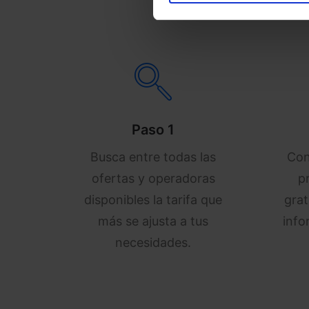
Paso 1
Busca entre todas las
Con
ofertas y operadoras
p
disponibles la tarifa que
grat
más se ajusta a tus
info
necesidades.