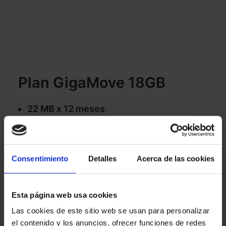
Plan GigaMove 18GB
22 MB x 12 meses
Las mejores Apps ilimitadas
Minutos ilimitados (México, USA y
Canadá)
Consentimiento
Detalles
Acerca de las cookies
5G
SMS ilimitados
Esta página web usa cookies
Consigue 50% de descuento por dos
Las cookies de este sitio web se usan para personalizar
meses al contratar en linea.
el contenido y los anuncios, ofrecer funciones de redes