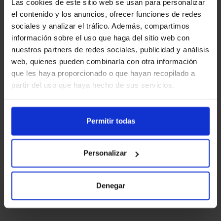
Las cookies de este sitio web se usan para personalizar
el contenido y los anuncios, ofrecer funciones de redes
sociales y analizar el tráfico. Además, compartimos
información sobre el uso que haga del sitio web con
nuestros partners de redes sociales, publicidad y análisis
Love Fútbol
web, quienes pueden combinarla con otra información
que les haya proporcionado o que hayan recopilado a
partir del uso que haya hecho de sus servicios.
Actualmente, esta oferta no está disponible.
Pero tenemos muchas más ofertas que
Permitir todas
podrían interesarte en nuestra web.
Personalizar
Denegar