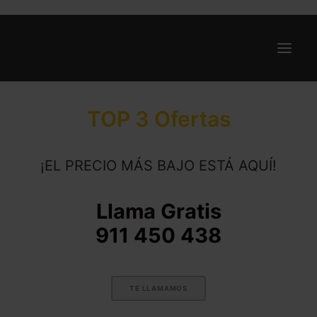
TOP 3 Ofertas
Ofertas
Internet y Telefonía
¡EL PRECIO MÁS BAJO ESTÁ AQUÍ!
Energía
Deporte
Llama Gratis
Renting
911 450 438
Compañías
Blog
TE LLAMAMOS
Search