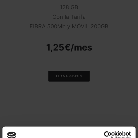
128 GB
Con la Tarifa
FIBRA 500Mb y MÓVIL 200GB
1,25€/mes
LLAMA GRATIS