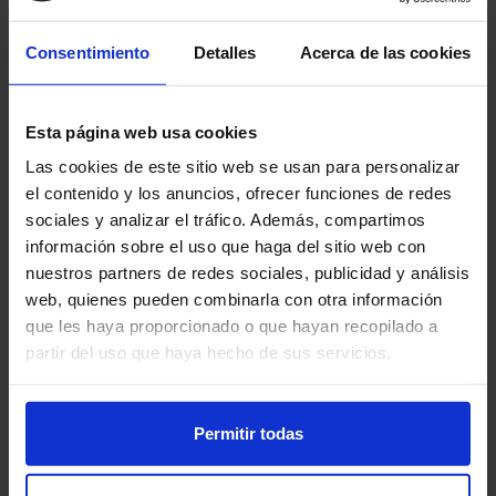
Consentimiento
Detalles
Acerca de las cookies
Esta página web usa cookies
Las cookies de este sitio web se usan para personalizar
el contenido y los anuncios, ofrecer funciones de redes
sociales y analizar el tráfico. Además, compartimos
información sobre el uso que haga del sitio web con
nuestros partners de redes sociales, publicidad y análisis
web, quienes pueden combinarla con otra información
MOTOROLA moto G15 4G
que les haya proporcionado o que hayan recopilado a
partir del uso que haya hecho de sus servicios.
128 GB
Con la Tarifa
Permitir todas
FIBRA 500Mb y MÓVIL 200GB