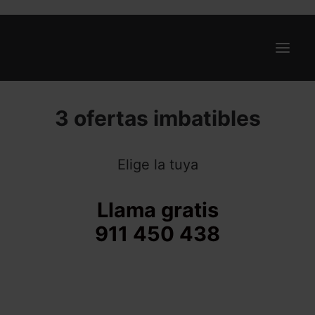
3 ofertas imbatibles
Ofertas
Internet y Telefonía
Elige la tuya
Energía
Deporte
Llama gratis
Renting
911 450 438
Compañías
Blog
Search