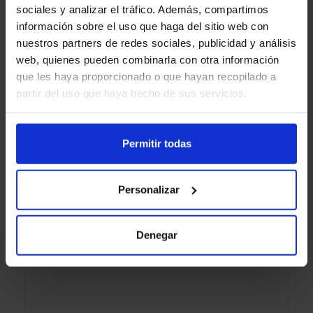
sociales y analizar el tráfico. Además, compartimos
información sobre el uso que haga del sitio web con
LLAMA GRATIS
nuestros partners de redes sociales, publicidad y análisis
web, quienes pueden combinarla con otra información
TE LLAMAMOS
que les haya proporcionado o que hayan recopilado a
partir del uso que haya hecho de sus servicios.
Más ofertas de
Permitir todas
dispositivos
Personalizar
Denegar