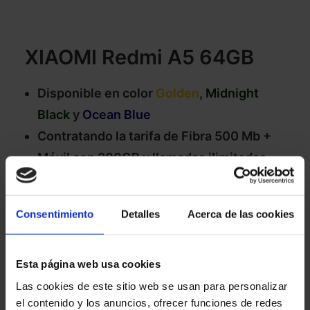
XIAOMI Redmi A5 64GB
Disponible en color
Golden
,
Midnight
Black
y
Ocean Blue
Contratando la tarifa de Fibra
500 Mb
+
Móvil con
200GB
y llamadas
ilimitadas
Pantalla de 6,88''
Sistema operativo Android 15
Consentimiento
Detalles
Acerca de las cookies
Cámara frontal de 8MP y cámara trasera
de 33MP
Memoria interna de 64GB
Esta página web usa cookies
Batería de 5200mAh
Las cookies de este sitio web se usan para personalizar
el contenido y los anuncios, ofrecer funciones de redes