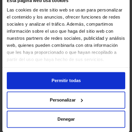
Esta página web usa cookies
Las cookies de este sitio web se usan para personalizar
Motorola G15 4G 128GB
el contenido y los anuncios, ofrecer funciones de redes
sociales y analizar el tráfico. Además, compartimos
información sobre el uso que haga del sitio web con
Fibra 500Mb
nuestros partners de redes sociales, publicidad y análisis
Móvil 200GB
web, quienes pueden combinarla con otra información
Permanencia 24 meses
que les haya proporcionado o que hayan recopilado a
Disponible en Gris y Verde
partir del uso que haya hecho de sus servicios.
Podrás pagar en 48 plazos si conservas
tu número móvil
Permitir todas
Personalizar
TE LLAMAMOS
Denegar