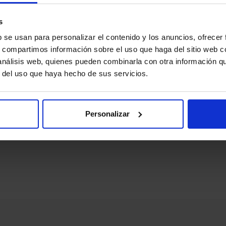
24/25)
TV con más de 
s
Netflix
b se usan para personalizar el contenido y los anuncios, ofrecer
s, compartimos información sobre el uso que haga del sitio web 
 análisis web, quienes pueden combinarla con otra información q
r del uso que haya hecho de sus servicios.
LLAMA GRATIS
900 815 8
Personalizar