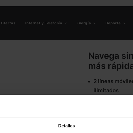
Ofertas
Internet y Telefonía
Energía
Deporte
Navega sin
más rápid
2 líneas móvil
ilimitados
Fibra hasta 1 G
nacionales ilimi
móviles
Detalles
Todo el fútbol: