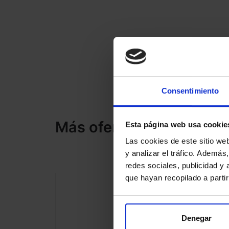
Consentimiento
Más ofertas fibra y móvi
Esta página web usa cookie
Las cookies de este sitio we
y analizar el tráfico. Ademá
redes sociales, publicidad y
que hayan recopilado a parti
Denegar