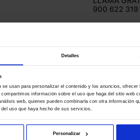
LLAMA GRAT
900 622 319
Detalles
l
s
b se usan para personalizar el contenido y los anuncios, ofrecer
s, compartimos información sobre el uso que haga del sitio web 
 análisis web, quienes pueden combinarla con otra información q
r del uso que haya hecho de sus servicios.
Personalizar