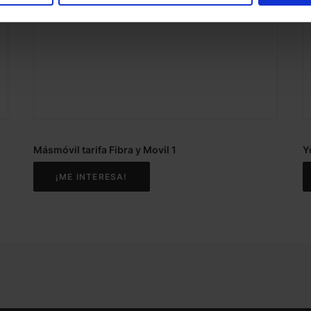
Másmóvil tarifa Fibra y Movil 1
Y
¡ME INTERESA!