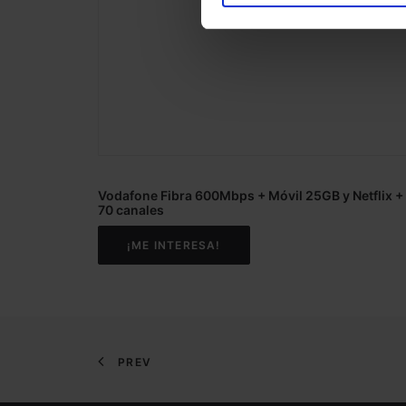
Vodafone Fibra 600Mbps + Móvil 25GB y Netflix +
70 canales
¡ME INTERESA!
PREV