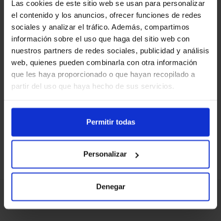
Las cookies de este sitio web se usan para personalizar
el contenido y los anuncios, ofrecer funciones de redes
sociales y analizar el tráfico. Además, compartimos
Actualmente, esta oferta no está
información sobre el uso que haga del sitio web con
disponible. Pero tenemos muchas más
nuestros partners de redes sociales, publicidad y análisis
web, quienes pueden combinarla con otra información
ofertas que podrían interesarte en nuestra
que les haya proporcionado o que hayan recopilado a
web.
partir del uso que haya hecho de sus servicios.
LLAMA GRATIS
Permitir todas
TE LLAMAMOS
Personalizar
Denegar