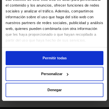
el contenido y los anuncios, ofrecer funciones de redes
sociales y analizar el tráfico. Además, compartimos
Actualmente, esta oferta no
información sobre el uso que haga del sitio web con
está disponible. Pero tenemos
nuestros partners de redes sociales, publicidad y análisis
muchas más ofertas que
web, quienes pueden combinarla con otra información
podrían interesarte en nuestra
que les haya proporcionado o que hayan recopilado a
web.
partir del uso que haya hecho de sus servicios.
LLAMA GRATIS 900 622 319
Permitir todas
TE LLAMAMOS
Personalizar
Denegar