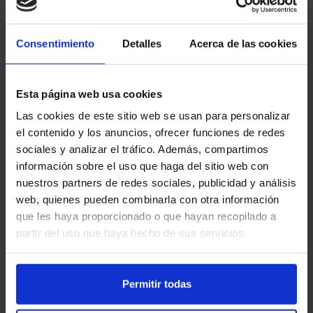
Consentimiento
Detalles
Acerca de las cookies
Esta página web usa cookies
Las cookies de este sitio web se usan para personalizar
el contenido y los anuncios, ofrecer funciones de redes
sociales y analizar el tráfico. Además, compartimos
Endesa Empresas
información sobre el uso que haga del sitio web con
nuestros partners de redes sociales, publicidad y análisis
Cámbiate a Endesa Empresas y
web, quienes pueden combinarla con otra información
empieza a ahorrar en luz con nuestro
que les haya proporcionado o que hayan recopilado a
precio fijo desde 0,109710€/kWh.
partir del uso que haya hecho de sus servicios.
Ahorra hasta un 55% en tu factura
indefinidamente
Permitir todas
Precio fijo