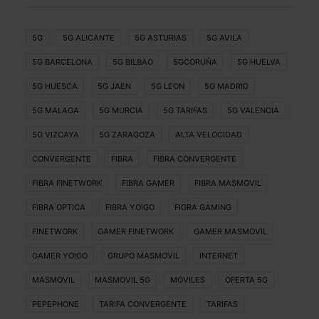
5G
5G ALICANTE
5G ASTURIAS
5G AVILA
5G BARCELONA
5G BILBAO
5GCORUÑA
5G HUELVA
5G HUESCA
5G JAEN
5G LEON
5G MADRID
5G MALAGA
5G MURCIA
5G TARIFAS
5G VALENCIA
5G VIZCAYA
5G ZARAGOZA
ALTA VELOCIDAD
CONVERGENTE
FIBRA
FIBRA CONVERGENTE
FIBRA FINETWORK
FIBRA GAMER
FIBRA MASMOVIL
FIBRA OPTICA
FIBRA YOIGO
FIGRA GAMING
FINETWORK
GAMER FINETWORK
GAMER MASMOVIL
GAMER YOIGO
GRUPO MASMOVIL
INTERNET
MASMOVIL
MASMOVIL 5G
MOVILES
OFERTA 5G
PEPEPHONE
TARIFA CONVERGENTE
TARIFAS