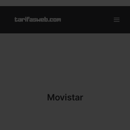
Ofertas
Internet y Telefonía
Energía
Deporte
Renting
Movistar
Compañías
Blog
Search