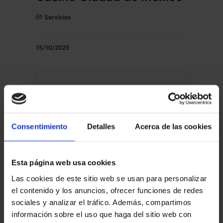
Servicios
15/10/2025
Peugeot concesionarios
en Valencia capital
Consentimiento
Detalles
Acerca de las cookies
Renting Coches
Esta página web usa cookies
Las cookies de este sitio web se usan para personalizar
06/10/2025
el contenido y los anuncios, ofrecer funciones de redes
sociales y analizar el tráfico. Además, compartimos
Casinos y salas de juego
información sobre el uso que haga del sitio web con