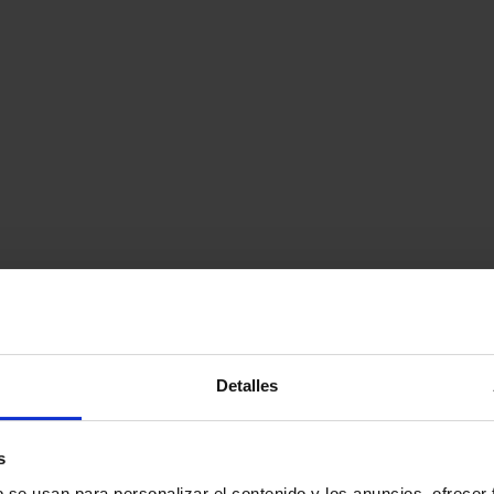
Detalles
s
b se usan para personalizar el contenido y los anuncios, ofrecer