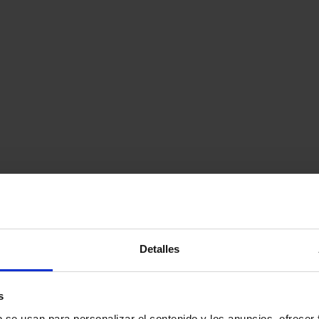
Detalles
s
b se usan para personalizar el contenido y los anuncios, ofrecer