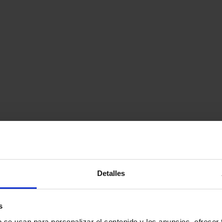
Detalles
s
b se usan para personalizar el contenido y los anuncios, ofrecer