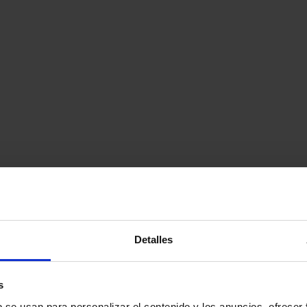
Detalles
s
b se usan para personalizar el contenido y los anuncios, ofrecer