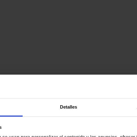
Detalles
s
b se usan para personalizar el contenido y los anuncios, ofrecer