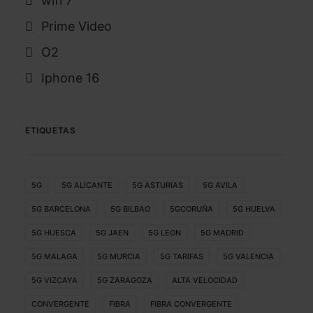
wifi 7
Prime Video
O2
Iphone 16
ETIQUETAS
5G
5G ALICANTE
5G ASTURIAS
5G AVILA
5G BARCELONA
5G BILBAO
5GCORUÑA
5G HUELVA
5G HUESCA
5G JAEN
5G LEON
5G MADRID
5G MALAGA
5G MURCIA
5G TARIFAS
5G VALENCIA
5G VIZCAYA
5G ZARAGOZA
ALTA VELOCIDAD
CONVERGENTE
FIBRA
FIBRA CONVERGENTE