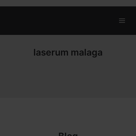
laserum malaga
Ofertas
Internet y Telefonía
Energía
Deporte
Renting
Compañías
Blog
Search