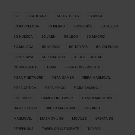
5G
5G ALICANTE
5G ASTURIAS
5G AVILA
5G BARCELONA
5G BILBAO
5GCORUÑA
5G HUELVA
5G HUESCA
5G JAEN
5G LEON
5G MADRID
5G MALAGA
5G MURCIA
5G TARIFAS
5G VALENCIA
5G VIZCAYA
5G ZARAGOZA
ALTA VELOCIDAD
CONVERGENTE
FIBRA
FIBRA CONVERGENTE
FIBRA FINETWORK
FIBRA GAMER
FIBRA MASMOVIL
FIBRA OPTICA
FIBRA YOIGO
FIGRA GAMING
FINETWORK
GAMER FINETWORK
GAMER MASMOVIL
GAMER YOIGO
GRUPO MASMOVIL
INTERNET
MASMOVIL
MASMOVIL 5G
MOVILES
OFERTA 5G
PEPEPHONE
TARIFA CONVERGENTE
TARIFAS