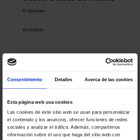
Servicios
15/10/2025
Peugeot concesionarios
en Valencia capital
Consentimiento
Detalles
Acerca de las cookies
Renting Coches
Esta página web usa cookies
Las cookies de este sitio web se usan para personalizar
06/10/2025
el contenido y los anuncios, ofrecer funciones de redes
sociales y analizar el tráfico. Además, compartimos
Casinos y salas de juego
información sobre el uso que haga del sitio web con