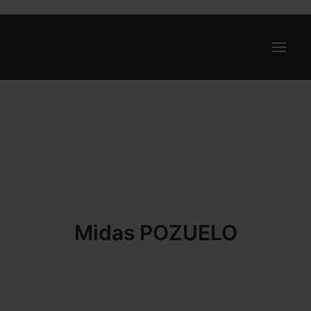
Ofertas
Internet y Telefonía
Energía
Deporte
Renting
Midas POZUELO
Compañías
Blog
Search