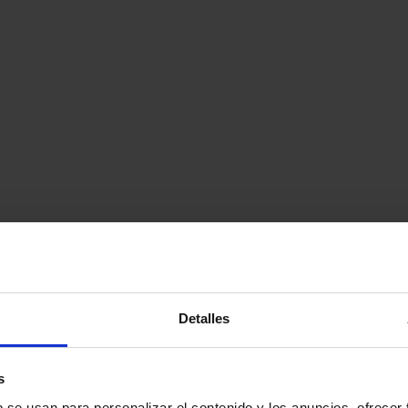
Detalles
s
b se usan para personalizar el contenido y los anuncios, ofrecer