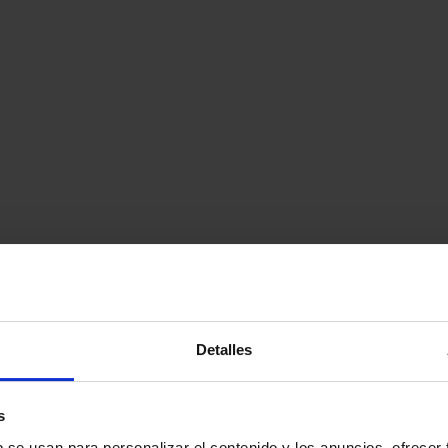
Detalles
s
b se usan para personalizar el contenido y los anuncios, ofrecer