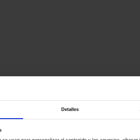
Detalles
s
b se usan para personalizar el contenido y los anuncios, ofrecer