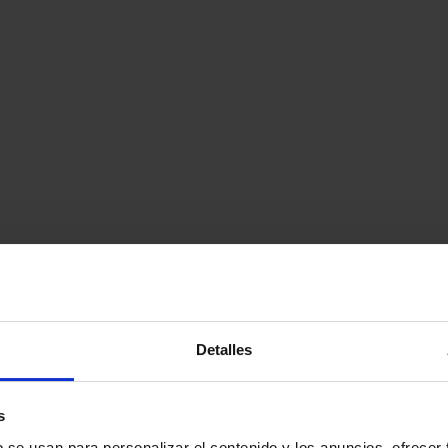
Detalles
s
b se usan para personalizar el contenido y los anuncios, ofrecer