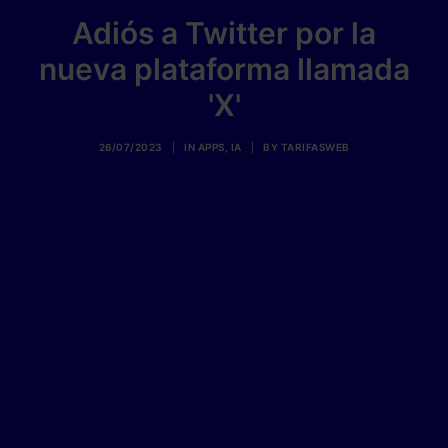
Adiós a Twitter por la
nueva plataforma llamada
'X'
26/07/2023
|
IN
APPS
,
IA
|
BY
TARIFASWEB