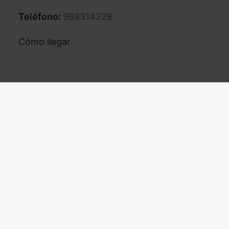
Teléfono:
968314228
Cómo llegar
¿IPHONE LOVER?