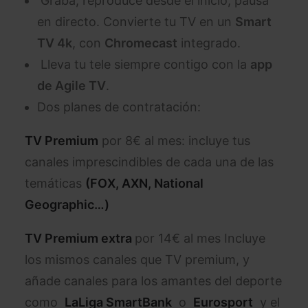
Graba, reproduce desde el inicio, pausa
en directo. Convierte tu TV en un
Smart
TV 4k
, con
Chromecast
integrado.
Lleva tu tele siempre contigo con la
app
de Agile TV
.
Dos planes de contratación:
TV Premium
por 8€ al mes: incluye tus
canales imprescindibles de cada una de las
temáticas
(FOX, AXN, National
Geographic…)
TV Premium extra
por 14€ al mes Incluye
los mismos canales que TV premium, y
añade canales para los amantes del deporte
como
LaLiga SmartBank
o
Eurosport
y el