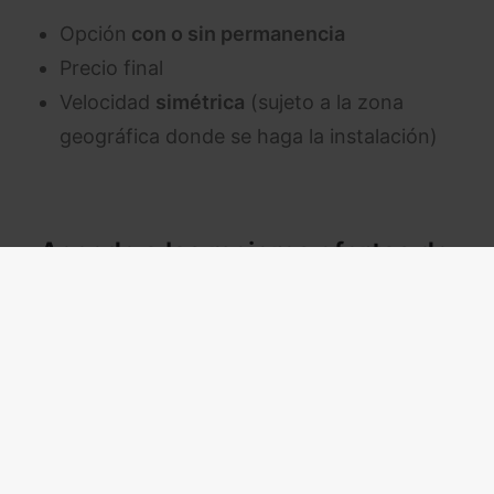
Opción
con o sin permanencia
Precio final
Velocidad
simétrica
(sujeto a la zona
geográfica donde se haga la instalación)
Accede a las mejores ofertas de
Finetwork
haciendo clic aquí
Movistar Conecta fibra
300 MB + fijo –