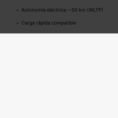
Autonomía eléctrica: ~50 km (WLTP)
Carga rápida compatible
Seguridad Activa y Pasiva
El
BMW X3
incorpora los últimos sistemas
de asistencia a la conducción para
garantizar máxima protección.
Seguridad Activa (Asistencias a la
Conducción)
Frenada automática de emergencia
(con
detección de peatones y ciclistas).