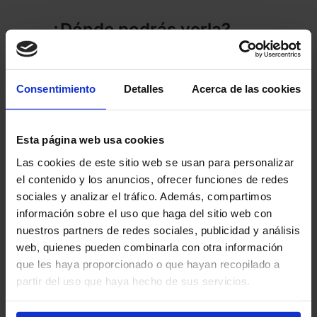
¿Dónde podrás verla?
Día Cero
se emitirá en
Netflix
a
partir del 20 de febrero de 2025 y
Consentimiento
Detalles
Acerca de las cookies
va a contar con 6 intensos
episodios.
Esta página web usa cookies
Las cookies de este sitio web se usan para personalizar
el contenido y los anuncios, ofrecer funciones de redes
sociales y analizar el tráfico. Además, compartimos
información sobre el uso que haga del sitio web con
nuestros partners de redes sociales, publicidad y análisis
web, quienes pueden combinarla con otra información
que les haya proporcionado o que hayan recopilado a
partir del uso que haya hecho de sus servicios.