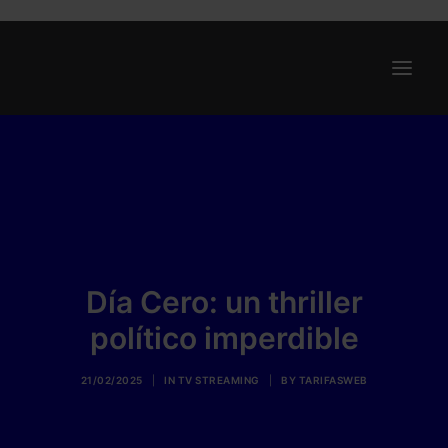
Ofertas
Internet y Telefonía
Energía
Deporte
Día Cero: un thriller
Renting
político imperdible
Compañías
Blog
21/02/2025
|
IN
TV STREAMING
|
BY
TARIFASWEB
Search