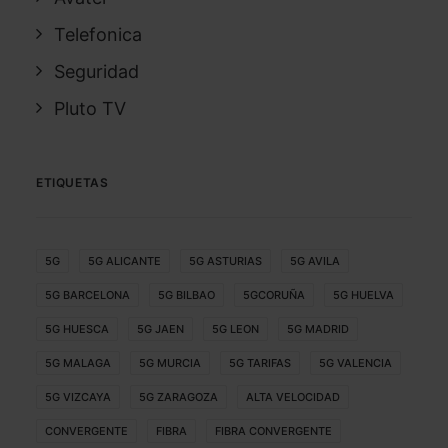
Telefonica
Seguridad
Pluto TV
ETIQUETAS
5G
5G ALICANTE
5G ASTURIAS
5G AVILA
5G BARCELONA
5G BILBAO
5GCORUÑA
5G HUELVA
5G HUESCA
5G JAEN
5G LEON
5G MADRID
5G MALAGA
5G MURCIA
5G TARIFAS
5G VALENCIA
5G VIZCAYA
5G ZARAGOZA
ALTA VELOCIDAD
CONVERGENTE
FIBRA
FIBRA CONVERGENTE