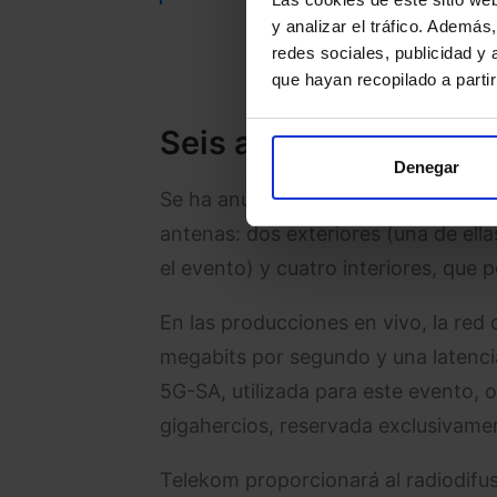
y analizar el tráfico. Ademá
redes sociales, publicidad y
que hayan recopilado a parti
Seis antenas para un
Denegar
Se ha anunciado que la red del cam
antenas: dos exteriores (una de ella
el evento) y cuatro interiores, qu
En las producciones en vivo, la re
megabits por segundo y una latenci
5G-SA, utilizada para este evento, 
gigahercios, reservada exclusivame
Telekom proporcionará al radiodifuso