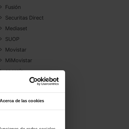
Fusión
Securitas Direct
Mediaset
SUOP
Movistar
MiMovistar
energía
Mitele
Iberdrola
Acerca de las cookies
Finetwork
Masmovil
Repsol
 funciones de redes sociales