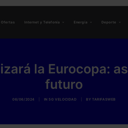
Ofertas
Internet y Telefonía
Energía
Deporte
izará la Eurocopa: así
futuro
06/06/2024
|
IN
5G VELOCIDAD
|
BY
TARIFASWEB