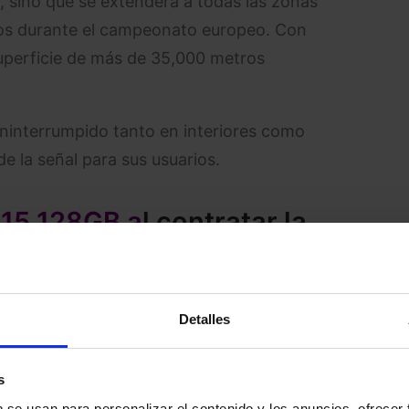
L, sino que se extenderá a todas las zonas
ios durante el campeonato europeo. Con
superficie de más de 35,000 metros
ninterrumpido tanto en interiores como
 de la señal para sus usuarios.
 15 128GB a
l contratar la
óvil con GB infinitos y
as por 14 euros al mes
is al
900 622 319
Detalles
s
b se usan para personalizar el contenido y los anuncios, ofrecer