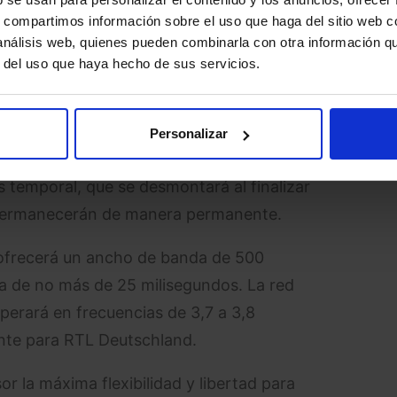
s, compartimos información sobre el uso que haga del sitio web 
 análisis web, quienes pueden combinarla con otra información q
r del uso que haya hecho de sus servicios.
a cobertura óptima
Personalizar
pus de RTL contará con un total de seis
s temporal, que se desmontará al finalizar
e permanecerán de manera permanente.
d ofrecerá un ancho de banda de 500
a de no más de 25 milisegundos. La red
operará en frecuencias de 3,7 a 3,8
nte para RTL Deutschland.
r la máxima flexibilidad y libertad para