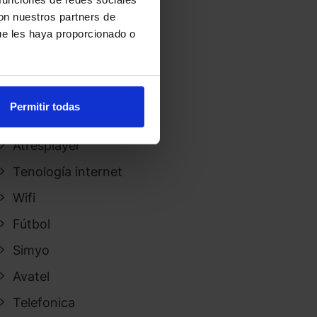
Atresmedia
con nuestros partners de
ue les haya proporcionado o
Renting coches
Yoigo
Vodafone
Permitir todas
Prosegur
Atresplayer
Tenología internet
Wifi
Fútbol
Simyo
Avatel
Telefonica