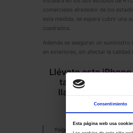
instalará en los dos estudios de RT
comerciales alrededor de los estad
esta medida, se espera cubrir una 
cuadrados.
Además se aseguran un suministro i
en exteriores, sin afectar la calidad
Llévate
este iPhone
tarifa SinFín de m
llamadas ilimitad
Llama grat
Consentimiento
Esta página web usa cookie
Yoigo Iphone 15 128GB
Las cookies de este sitio we