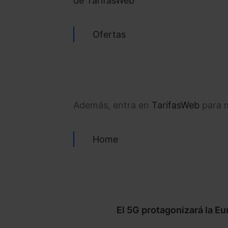
de TarifasWeb
Ofertas
Además, entra en
TarifasWeb
para m
Home
El 5G protagonizará la Eu