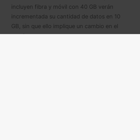
incluyen fibra y móvil con 40 GB verán
incrementada su cantidad de datos en 10
GB, sin que ello implique un cambio en el
precio.