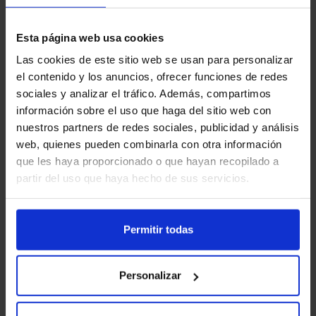
«Cementerio»
y la serie de intriga
«Dalah: Flores y muerte»
.
Esta página web usa cookies
El 28 de febrero, la plataforma
Las cookies de este sitio web se usan para personalizar
el contenido y los anuncios, ofrecer funciones de redes
cierra con broche de oro con
sociales y analizar el tráfico. Además, compartimos
«Volver a florecer»
,
«El cártel de
información sobre el uso que haga del sitio web con
las amas de casa»
, la docuserie
nuestros partners de redes sociales, publicidad y análisis
web, quienes pueden combinarla con otra información
«Aitana: Metamorfosis»
y la
que les haya proporcionado o que hayan recopilado a
comedia
«Gallitos»
.
partir del uso que haya hecho de sus servicios.
Permitir todas
Personalizar
Especiales y juegos