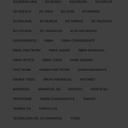
5G BARCELONA
5G BILBAO
5GCORUÑA
5G HUELVA
5G HUESCA
5G JAEN
5G LEON
5G MADRID
5G MALAGA
5G MURCIA
5G TARIFAS
5G VALENCIA
5G VIZCAYA
5G ZARAGOZA
ALTA VELOCIDAD
CONVERGENTE
FIBRA
FIBRA CONVERGENTE
FIBRA FINETWORK
FIBRA GAMER
FIBRA MASMOVIL
FIBRA OPTICA
FIBRA YOIGO
FIGRA GAMING
FINETWORK
GAMER FINETWORK
GAMER MASMOVIL
GAMER YOIGO
GRUPO MASMOVIL
INTERNET
MASMOVIL
MASMOVIL 5G
MOVILES
OFERTA 5G
PEPEPHONE
TARIFA CONVERGENTE
TARIFAS
TARIFAS 5G
TARIGAS 5G
TECNOLOGIA 5G. 5G MASMOVIL
YOIGO