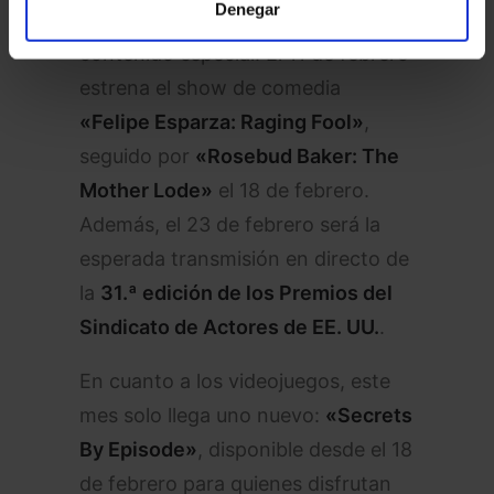
Denegar
Netflix también apuesta por
contenido especial. El 11 de febrero
estrena el show de comedia
«Felipe Esparza: Raging Fool»
,
seguido por
«Rosebud Baker: The
Mother Lode»
el 18 de febrero.
Además, el 23 de febrero será la
esperada transmisión en directo de
la
31.ª edición de los Premios del
Sindicato de Actores de EE. UU.
.
En cuanto a los videojuegos, este
mes solo llega uno nuevo:
«Secrets
By Episode»
, disponible desde el 18
de febrero para quienes disfrutan