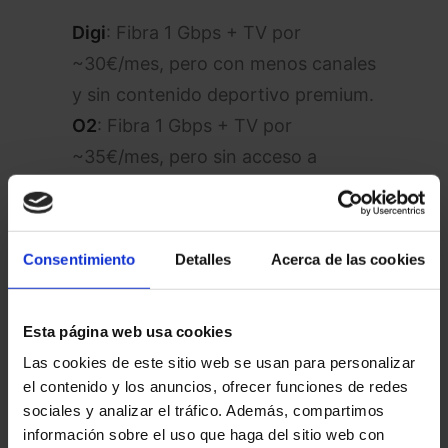
Digi
: Fibra 1 Gbps + TV por
~30€/mes, pero con menos canales
y sin contenido deportivo premium.
O2
: Fibra 1 Gbps + TV por
~35€/mes, pero sin acceso a
SkyShowtime ni WiFi 6 incluido.
Movistar
: Fibra 1 Gbps + TV por
~50€/mes, con más canales pero a
Consentimiento
Detalles
Acerca de las cookies
un precio mucho más elevado.
La oferta de Orange no solo iguala
Esta página web usa cookies
a las
low cost
en precio, sino que
Las cookies de este sitio web se usan para personalizar
el contenido y los anuncios, ofrecer funciones de redes
las supera en valor añadido
,
sociales y analizar el tráfico. Además, compartimos
especialmente para aquellos que
información sobre el uso que haga del sitio web con