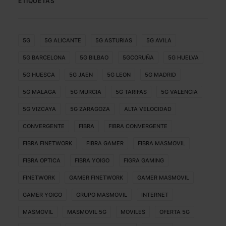
ETIQUETAS
5G
5G ALICANTE
5G ASTURIAS
5G AVILA
5G BARCELONA
5G BILBAO
5GCORUÑA
5G HUELVA
5G HUESCA
5G JAEN
5G LEON
5G MADRID
5G MALAGA
5G MURCIA
5G TARIFAS
5G VALENCIA
5G VIZCAYA
5G ZARAGOZA
ALTA VELOCIDAD
CONVERGENTE
FIBRA
FIBRA CONVERGENTE
FIBRA FINETWORK
FIBRA GAMER
FIBRA MASMOVIL
FIBRA OPTICA
FIBRA YOIGO
FIGRA GAMING
FINETWORK
GAMER FINETWORK
GAMER MASMOVIL
GAMER YOIGO
GRUPO MASMOVIL
INTERNET
MASMOVIL
MASMOVIL 5G
MOVILES
OFERTA 5G