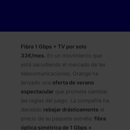
Fibra 1 Gbps + TV por solo
33€/mes.
En un movimiento que
está sacudiendo el mercado de las
telecomunicaciones, Orange ha
lanzado una
oferta de verano
espectacular
que promete cambiar
las reglas del juego. La compañía ha
decidido
rebajar drásticamente
el
precio de su paquete estrella:
fibra
óptica simétrica de 1 Gbps +