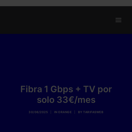
Ofertas
Internet y Telefonía
Energía
Deporte
Fibra 1 Gbps + TV por
Renting
solo 33€/mes
Compañías
Blog
30/06/2025
|
IN
ORANGE
|
BY
TARIFASWEB
Search