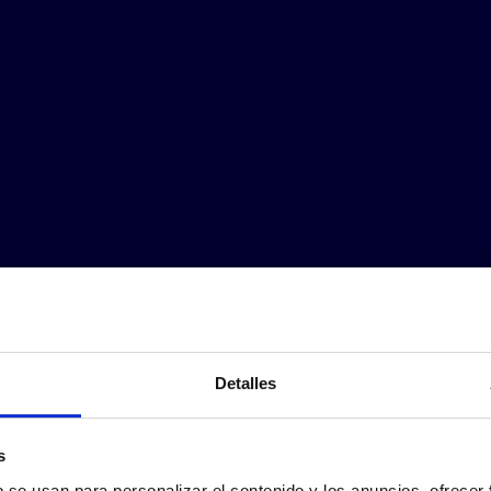
Detalles
s
b se usan para personalizar el contenido y los anuncios, ofrecer