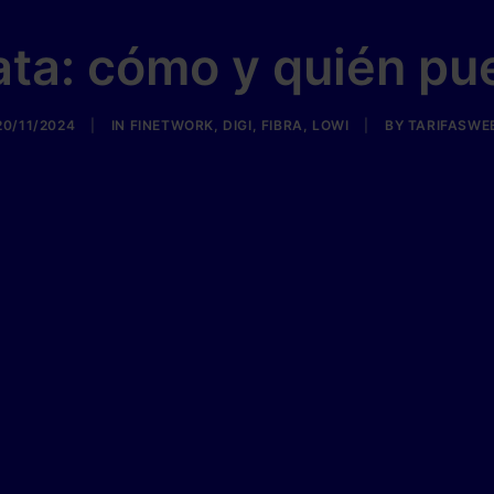
rata: cómo y quién pu
20/11/2024
|
IN
FINETWORK
,
DIGI
,
FIBRA
,
LOWI
|
BY
TARIFASWE