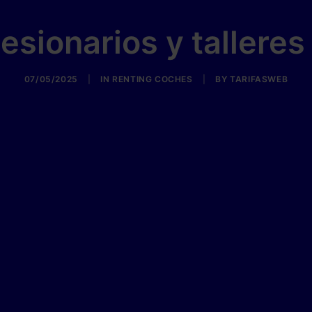
esionarios y talleres
07/05/2025
|
IN
RENTING COCHES
|
BY
TARIFASWEB