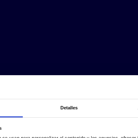
Detalles
s
b se usan para personalizar el contenido y los anuncios, ofrecer