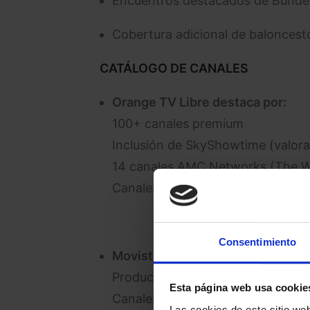
Encuentros destacados de Bunde
Cobertura adicional de balonces
CATÁLOGO DE CANALES
Orange TV Libre destaca por:
100+ canales premium
Inclusión de SkyShowtime (valor
14 canales AMC Networks (The Wal
Canales especializados (Moto ADV
Consentimiento
Movistar Plus+ responde con:
Producciones exclusivas M+
Esta página web usa cookie
Canales BBC premium (Drama, His
Las cookies de este sitio we