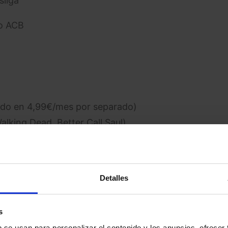
sliga
to ACB
ado en 4,99€/mes por separado)
king Dead, Better Call Saul)
, Surf Channel, Tennis Channel)
Detalles
s
tory, Top Gear)
b se usan para personalizar el contenido y los anuncios, ofrecer