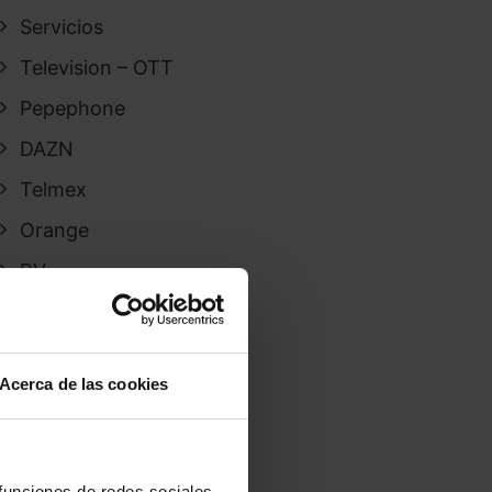
Servicios
Television – OTT
Pepephone
DAZN
Telmex
Orange
RV
PTV Telecom
Lowi
Acerca de las cookies
WIFI 6
Movilidad
Línea Móvil
 funciones de redes sociales