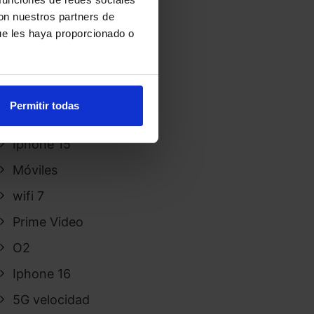
Apple
con nuestros partners de
ue les haya proporcionado o
Sin categoría
Apps
Aire Networks
Permitir todas
Tarifas
Iphone 15
Móviles
wifi 7
Prime Video
O2
Iphone 16
5G velocidad