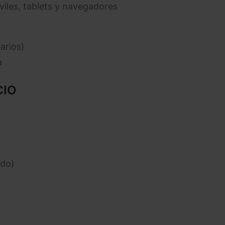
iles, tablets y navegadores
arios)
a
CIO
ido)