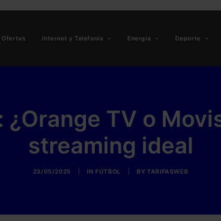
Ofertas
Internet y Telefonía
Energía
Deporte
: ¿Orange TV o Movis
streaming ideal
23/05/2025
|
IN
FÚTBOL
|
BY
TARIFASWEB