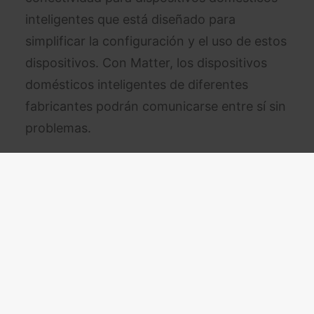
inteligentes que está diseñado para
simplificar la configuración y el uso de estos
dispositivos. Con Matter, los dispositivos
domésticos inteligentes de diferentes
fabricantes podrán comunicarse entre sí sin
problemas.
Fuente: Google TV
El soporte para Matter en Google TV y