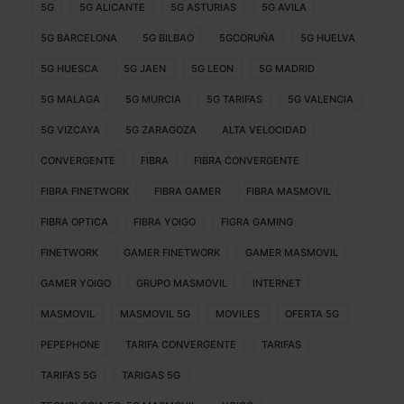
5G
5G ALICANTE
5G ASTURIAS
5G AVILA
5G BARCELONA
5G BILBAO
5GCORUÑA
5G HUELVA
5G HUESCA
5G JAEN
5G LEON
5G MADRID
5G MALAGA
5G MURCIA
5G TARIFAS
5G VALENCIA
5G VIZCAYA
5G ZARAGOZA
ALTA VELOCIDAD
CONVERGENTE
FIBRA
FIBRA CONVERGENTE
FIBRA FINETWORK
FIBRA GAMER
FIBRA MASMOVIL
FIBRA OPTICA
FIBRA YOIGO
FIGRA GAMING
FINETWORK
GAMER FINETWORK
GAMER MASMOVIL
GAMER YOIGO
GRUPO MASMOVIL
INTERNET
MASMOVIL
MASMOVIL 5G
MOVILES
OFERTA 5G
PEPEPHONE
TARIFA CONVERGENTE
TARIFAS
TARIFAS 5G
TARIGAS 5G