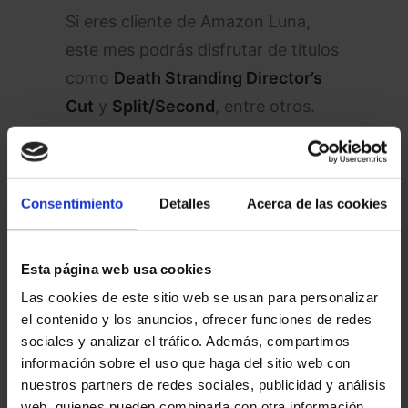
Si eres cliente de Amazon Luna,
este mes podrás disfrutar de títulos
como
Death Stranding Director’s
Cut
y
Split/Second
, entre otros.
Cierra el año jugando de
la mejor manera
Consentimiento
Detalles
Acerca de las cookies
Diciembre es el momento ideal para
sacar el máximo provecho a tu
Esta página web usa cookies
suscripción de Amazon Prime. No
Las cookies de este sitio web se usan para personalizar
solo tienes envíos rápidos y series
el contenido y los anuncios, ofrecer funciones de redes
exclusivas en Prime Video, sino que
sociales y analizar el tráfico. Además, compartimos
información sobre el uso que haga del sitio web con
cada mes puedes sumar nuevos
nuestros partners de redes sociales, publicidad y análisis
juegos a tu biblioteca.
web, quienes pueden combinarla con otra información