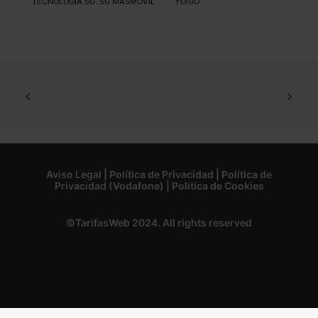
TECNOLOGIA 5G. 5G MASMOVIL
YOIGO
Aviso Legal
|
Política de Privacidad
|
Política de
Privacidad (Vodafone)
|
Política de Cookies
©TarifasWeb 2024. All rights reserved