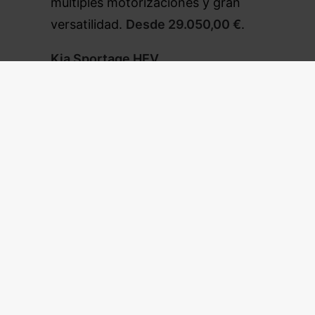
múltiples motorizaciones y gran
versatilidad.
Desde 29.050,00 €
.
Kia Sportage HEV
La versión híbrida
del
Sportage
mejora la eficiencia
sin perder potencia, ideal para
quienes buscan un SUV más
ecológico.
Desde 34.670,00 €
.
Kia Sportage PHEV
El
Sportage PHEV
es la versión
híbrida enchufable, con mayor
autonomía eléctrica y menor
consumo. Perfecto para familias
que priorizan la