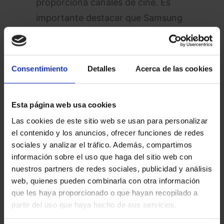
proporciona canales de cine. Es
importante destacar que Samsung
TV Plus también incluye muchos de
los canales de Pluto TV, lo que
facilita la reducción de la brecha en
Consentimiento
Detalles
Acerca de las cookies
audiencia.
Esta página web usa cookies
Las cookies de este sitio web se usan para personalizar
el contenido y los anuncios, ofrecer funciones de redes
sociales y analizar el tráfico. Además, compartimos
información sobre el uso que haga del sitio web con
nuestros partners de redes sociales, publicidad y análisis
web, quienes pueden combinarla con otra información
que les haya proporcionado o que hayan recopilado a
partir del uso que haya hecho de sus servicios.