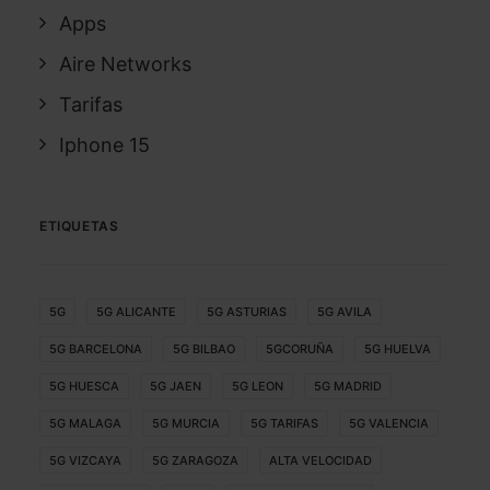
Apps
Aire Networks
Tarifas
Iphone 15
ETIQUETAS
5G
5G ALICANTE
5G ASTURIAS
5G AVILA
5G BARCELONA
5G BILBAO
5GCORUÑA
5G HUELVA
5G HUESCA
5G JAEN
5G LEON
5G MADRID
5G MALAGA
5G MURCIA
5G TARIFAS
5G VALENCIA
5G VIZCAYA
5G ZARAGOZA
ALTA VELOCIDAD