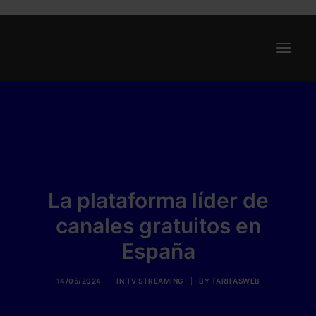
Ofertas
Internet y Telefonía
Energía
Deporte
La plataforma líder de
Renting
canales gratuitos en
Compañías
España
Blog
14/05/2024
|
IN
TV STREAMING
|
BY
TARIFASWEB
Search