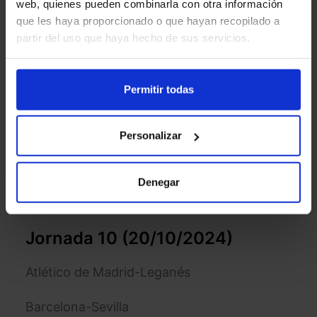
web, quienes pueden combinarla con otra información
que les haya proporcionado o que hayan recopilado a
ESP / OVI-Mallorca
partir del uso que haya hecho de sus servicios.
Girona-Athletic
Permitir todas
Real Sociedad-Atlético de Madrid
Sevilla-Betis
Personalizar
UD Las Palmas-Celta
Denegar
Valladolid-Rayo Vallecano
Jornada 10 (20/10/2024)
Atlético de Madrid-Leganés
Barcelona-Sevilla