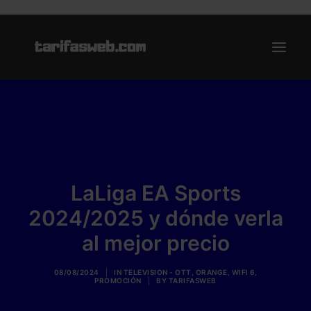
Ofertas
Internet y Telefonía
Energía
Deporte
LaLiga EA Sports
Renting
2024/2025 y dónde verla
Compañías
al mejor precio
Blog
08/08/2024
|
IN
TELEVISION - OTT
,
ORANGE
,
WIFI 6
,
PROMOCIÓN
|
BY
TARIFASWEB
Search