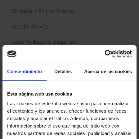
Villarreal-UD Las Palmas
Getafe-Alavés
Rayo Vallecano-Leganés
Betis-ESP / OVI
Consentimiento
Detalles
Acerca de las cookies
Jornada 9 (06/10/2024)
Getafe-Osasuna
Esta página web usa cookies
Las cookies de este sitio web se usan para personalizar
Real Madrid-Villarreal
el contenido y los anuncios, ofrecer funciones de redes
sociales y analizar el tráfico. Además, compartimos
Alavés-Barcelona
información sobre el uso que haga del sitio web con
nuestros partners de redes sociales, publicidad y análisis
Leganés-Valencia