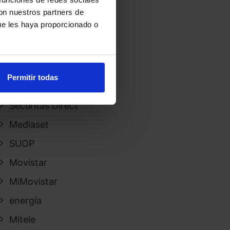
Prime Video
con nuestros partners de
ue les haya proporcionado o
O2
Iphone 16
5G velocidad
Permitir todas
Fusión
Securitas Direct
Mediaset
SUOP
Movistar
MiMovistar
energía
Mitele