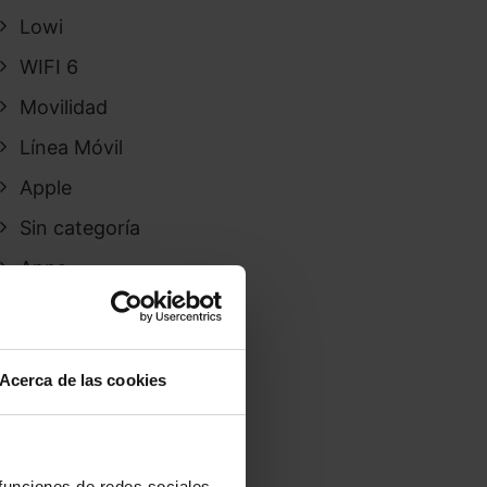
Lowi
WIFI 6
Movilidad
Línea Móvil
Apple
Sin categoría
Apps
Aire Networks
Tarifas
Acerca de las cookies
Iphone 15
Móviles
wifi 7
 funciones de redes sociales