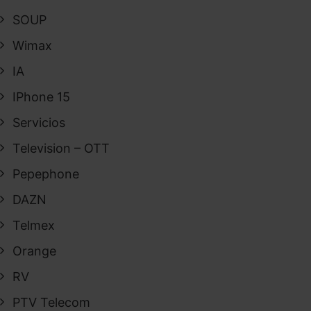
SOUP
Wimax
IA
IPhone 15
Servicios
Television – OTT
Pepephone
DAZN
Telmex
Orange
RV
PTV Telecom