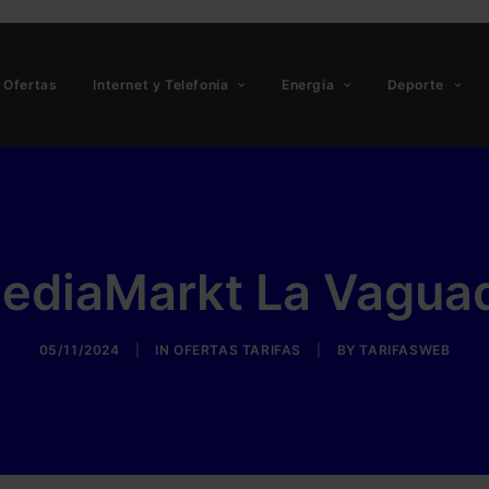
Ofertas
Internet y Telefonía
Energía
Deporte
ediaMarkt La Vagua
05/11/2024
|
IN
OFERTAS TARIFAS
|
BY
TARIFASWEB