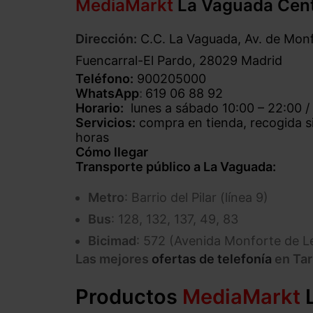
MediaMarkt
La Vaguada Cent
Dirección:
C.C. La Vaguada, Av. de Monf
Fuencarral-El Pardo, 28029 Madrid
Teléfono:
900205000
WhatsApp
:
619 06 88 92
Horario:
lunes a sábado 10:00 – 22:00 /
Servicios:
compra en tienda, recogida si
horas
Cómo llegar
Transporte público a La Vaguada:
Metro
: Barrio del Pilar (línea 9)
Bus
: 128, 132, 137, 49, 83
Bicimad
: 572 (Avenida Monforte de L
Las mejores
ofertas de telefonía
en Ta
Productos
MediaMarkt