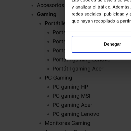
Accesorios de informática
y analizar el tráfico. Ademá
Gaming
redes sociales, publicidad y
que hayan recopilado a parti
Portátiles Gaming
Portátil gaming MSI
Portátil gaming Asus
Denegar
Portátil gaming HP
Portátil gaming Lenovo
Portátil gaming Acer
PC Gaming
PC gaming HP
PC gaming MSI
PC gaming Acer
PC gaming Lenovo
Monitores Gaming