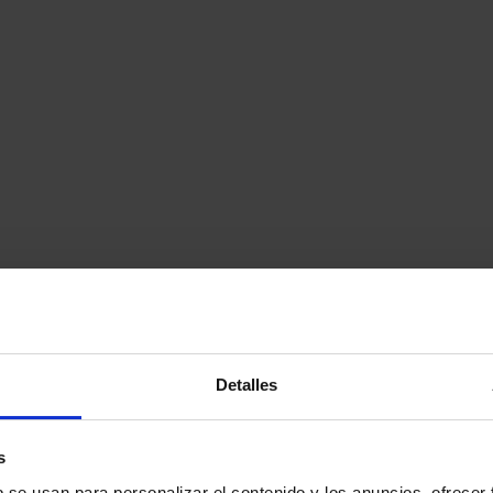
Detalles
s
b se usan para personalizar el contenido y los anuncios, ofrecer