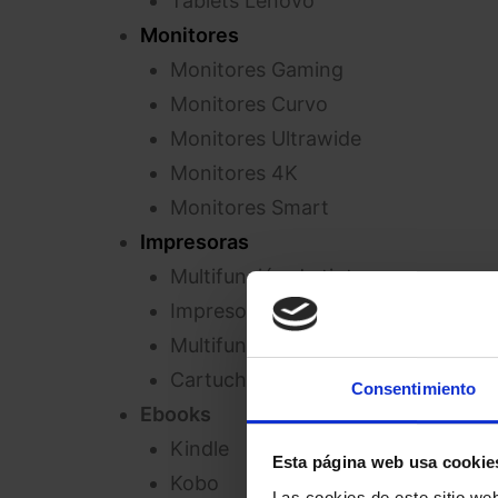
Tablets Lenovo
Monitores
Monitores Gaming
Monitores Curvo
Monitores Ultrawide
Monitores 4K
Monitores Smart
Impresoras
Multifunción de tinta
Impresora láser
Multifunción láser
Cartuchos y consumibles
Consentimiento
Ebooks
Kindle
Esta página web usa cookie
Kobo
Las cookies de este sitio we