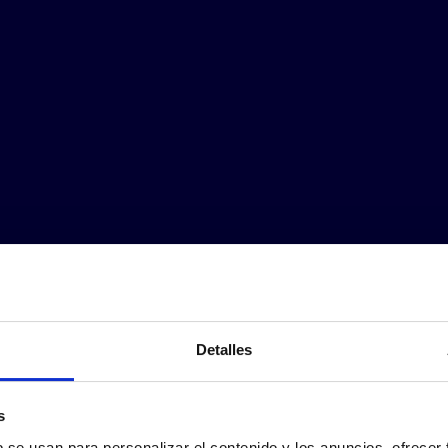
Detalles
s
b se usan para personalizar el contenido y los anuncios, ofrecer