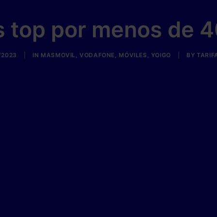
s top por menos de 4
/2023
|
IN
MASMOVIL
,
VODAFONE
,
MÓVILES
,
YOIGO
|
BY
TARIF