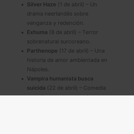
Silver Haze
(1 de abril) – Un
drama neerlandés sobre
venganza y redención.
Exhuma
(8 de abril) – Terror
sobrenatural surcoreano.
Parthenope
(17 de abril) – Una
historia de amor ambientada en
Nápoles.
Vampira humanista busca
suicida
(22 de abril) – Comedia
canadiense sobre vampiros
existencialistas.
La luz que imaginamos
(24 de
abril) – Ganadora en Cannes, una