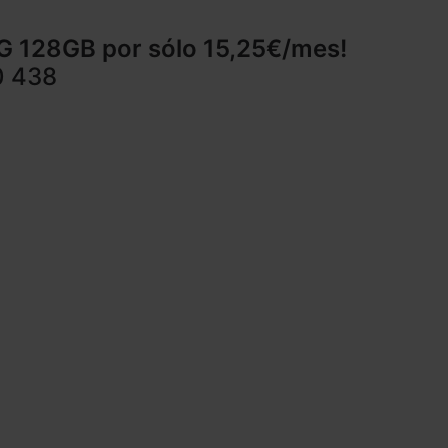
5G 128GB
por sólo 15,25€
/mes!
0 438