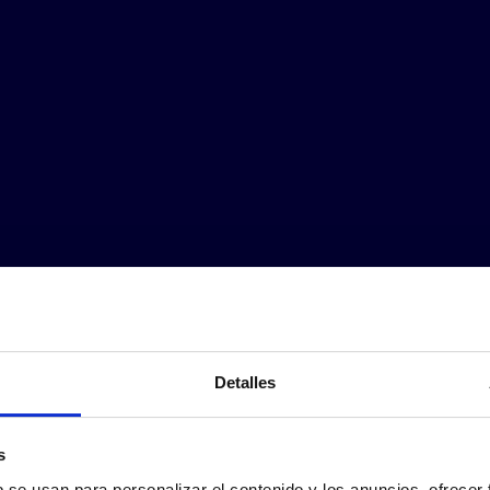
Detalles
s
b se usan para personalizar el contenido y los anuncios, ofrecer