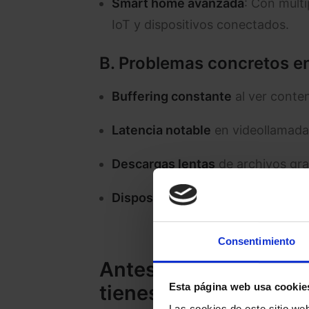
Smart home avanzada
: Con múlt
IoT y dispositivos conectados.
B. Problemas concretos en
Buffering constante
al ver conten
Latencia notable
en videollamadas
Descargas lentas
de archivos gr
Dispositivos que se desconecta
Consentimiento
Antes de cambiar de t
tienes
Esta página web usa cookie
Las cookies de este sitio we