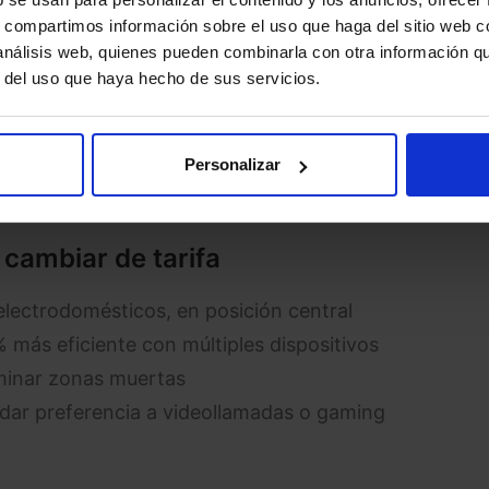
s, compartimos información sobre el uso que haga del sitio web 
e tu red
 análisis web, quienes pueden combinarla con otra información q
r del uso que haya hecho de sus servicios.
tes horas del día)
gar
Personalizar
tados
 cambiar de tarifa
 electrodomésticos, en posición central
 más eficiente con múltiples dispositivos
iminar zonas muertas
 dar preferencia a videollamadas o gaming