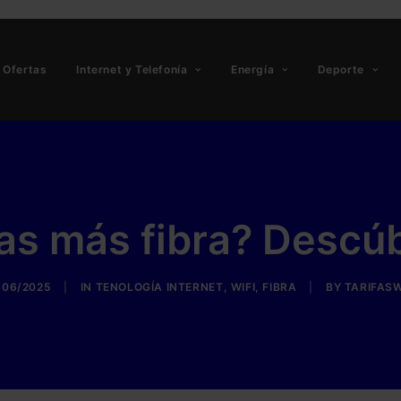
Ofertas
Internet y Telefonía
Energía
Deporte
as más fibra? Descúb
/06/2025
|
IN
TENOLOGÍA INTERNET
,
WIFI
,
FIBRA
|
BY
TARIFAS