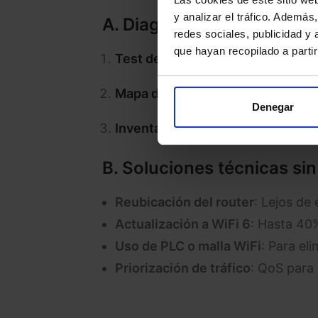
y analizar el tráfico. Ademá
A. Diagnóstico completo d
redes sociales, publicidad y
que hayan recopilado a parti
Test de velocidad real
(en diferen
Mapa de cobertura WiFi
en tu ho
Denegar
Inventario de dispositivos
conec
B. Soluciones técnicas sin
Reubicación del router
: Lejos de
Actualización a WiFi 6
: Hasta 40%
Uso de PLC o malla WiFi
: Para el
Priorización de tráfico
: QoS para