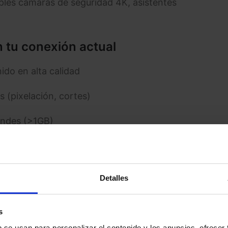
iples cámaras de seguridad 4K, asistentes
 tu conexión actual
ido en alta calidad
 (pixelación, cortes)
andes (>1GB)
n
frecuentemente del WiFi
Detalles
arifa: Optimiza lo que ya
s
b se usan para personalizar el contenido y los anuncios, ofrecer