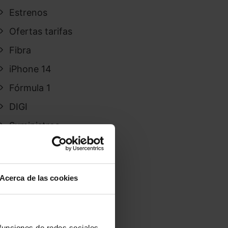
Estrenos
Ofertas tarifas
Fibra
iPhone 14
Fórmula 1
DIGI
Suministros
Promoción
SOUP
Acerca de las cookies
Wimax
IA
IPhone 15
 funciones de redes sociales