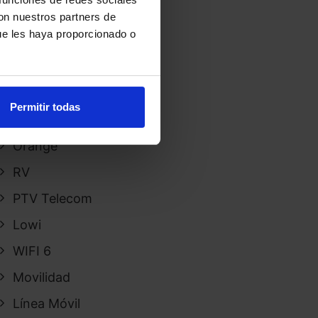
Servicios
con nuestros partners de
ue les haya proporcionado o
Television – OTT
Pepephone
DAZN
Permitir todas
Telmex
Orange
RV
PTV Telecom
Lowi
WIFI 6
Movilidad
Línea Móvil