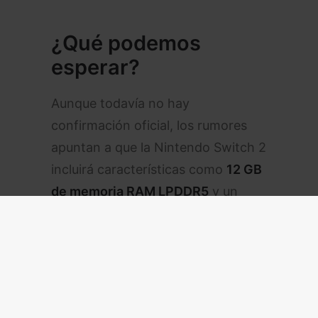
¿Qué podemos
esperar?
Aunque todavía no hay
confirmación oficial, los rumores
apuntan a que la Nintendo Switch 2
incluirá características como
12 GB
de memoria RAM LPDDR5
y un
diseño renovado para los
Joy-Con.
Sin embargo, no se espera que
revolucione la industria, sino que
refine y mejore lo que ya ha hecho
de la Switch un éxito.